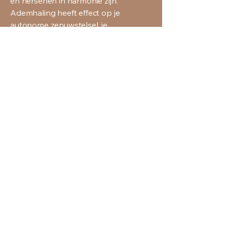
en hersenen in harmonie zijn.
Ademhaling heeft effect op je
autonome zenuwstelsel, je
hormoonbalans en daarmee op je
algehele gezondheid, emotieregulatie
en je mentale flexibiliteit, onder
andere.
Op de hoogte blijven van 
nieuwtjes? 
vul hier je e-mailadres in
*
Ja, ik ontvang graag de 
nieuwsbrief (hooguit 2-4 keer p/j 
stuur ik nieuwtjes)
*