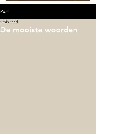
audioboek
Post
1 min read
De mooiste woorden