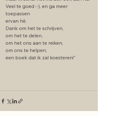
Veel te goed :-), en ga meer 
toepassen
ervan hè. 
Dank om het te schrijven, 
om het te delen, 
om het ons aan te reiken, 
om ons te helpen,
een boek dat ik zal koesteren!"
See All
Recent Posts